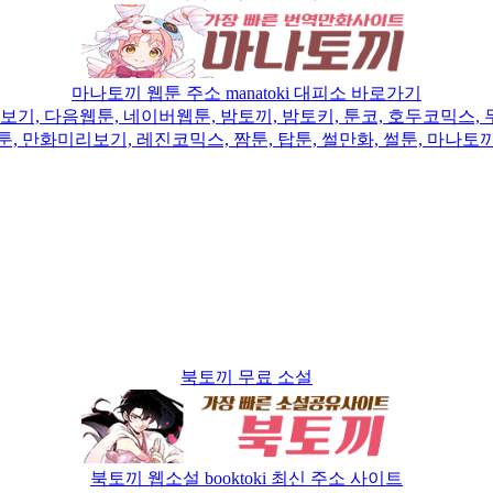
마나토끼 웹툰 주소 manatoki 대피소 바로가기
 다음웹툰, 네이버웹툰, 밤토끼, 밤토키, 툰코, 호두코믹스, 무
툰, 만화미리보기, 레진코믹스, 짬툰, 탑툰, 썰만화, 썰툰, 마나토
북토끼 무료 소설
북토끼 웹소설 booktoki 최신 주소 사이트