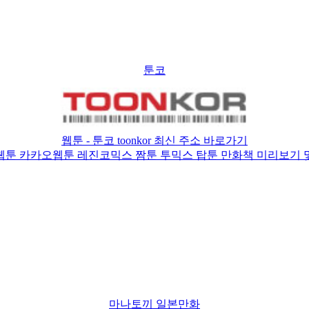
툰코
웹툰 - 툰코 toonkor 최신 주소 바로가기
웹툰 카카오웹툰 레진코믹스 짬툰 투믹스 탑툰 만화책 미리보기 
마나토끼 일본만화