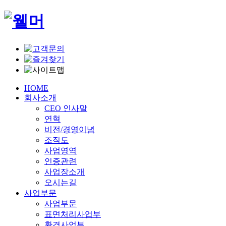
HOME
회사소개
CEO 인사말
연혁
비전/경영이념
조직도
사업영역
인증관련
사업장소개
오시는길
사업부문
사업부문
표면처리사업부
환경사업부